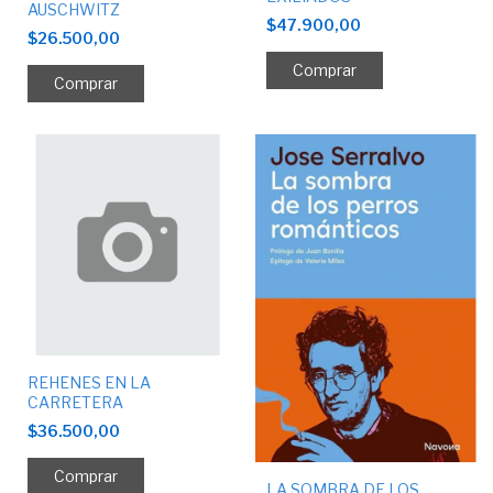
AUSCHWITZ
$47.900,00
$26.500,00
REHENES EN LA
CARRETERA
$36.500,00
LA SOMBRA DE LOS